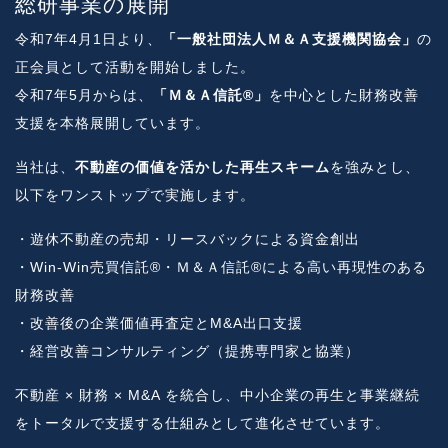
総研事業の展開
令和7年4月1日より、
「一般社団法人Ｍ＆Ａ支援機関協会」
の
正会員として活動を開始しました。
令和7年5月からは、
「Ｍ＆Ａ信託®」
を中心とした財務改善
支援を本格展開しています。
当社は、
不動産の価値を活かした再生スキーム
を強みとし、
以下をワンストップで実施します。
・遊休不動産の売却・リースバックによる資金創出
・Win-Win売買信託®・Ｍ＆Ａ信託®による高い再現性のある
財務改善
・改善後の企業価値再査定とM&A出口支援
・経営改善コンサルティング（提携専門家と協業）
不動産 × 財務 × M&A を統合し、中小企業の再生と事業継続
をトータルで支援する仕組みとして進化させています。