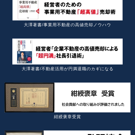
大澤著書/事業用不動産の高値売却ノウハウ
大澤著書/不動産活用が円満退職のカギになる
紺綬褒章受賞