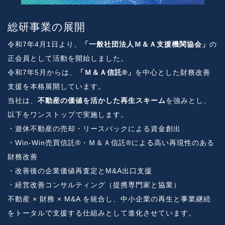
総研事業の展開
令和7年4月1日より、
「一般社団法人Ｍ＆Ａ支援機関協会」
の
正会員として活動を開始しました。
令和7年5月からは、
「Ｍ＆Ａ信託®」
を中心とした財務改善
支援を本格展開しています。
当社は、
不動産の価値を活かした再生スキーム
を強みとし、
以下をワンストップで実施します。
・遊休不動産の売却・リースバックによる資金創出
・Win-Win売買信託®・Ｍ＆Ａ信託®による高い再現性のある
財務改善
・改善後の企業価値再査定とM&A出口支援
・経営改善コンサルティング（提携専門家と協業）
不動産 × 財務 × M&A を統合し、中小企業の再生と事業継続
をトータルで支援する仕組みとして進化させています。