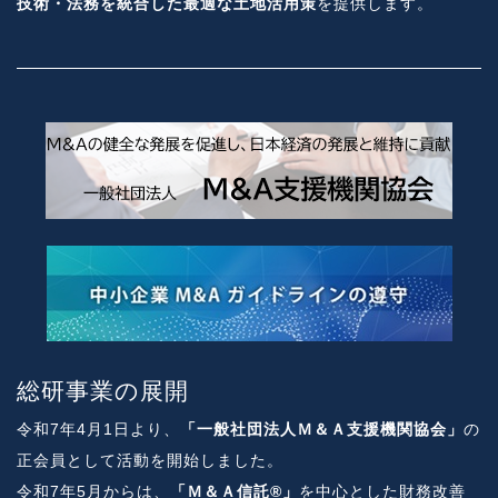
技術・法務を統合した最適な土地活用策
を提供します。
総研事業の展開
令和7年4月1日より、
「一般社団法人Ｍ＆Ａ支援機関協会」
の
正会員として活動を開始しました。
令和7年5月からは、
「Ｍ＆Ａ信託®」
を中心とした財務改善