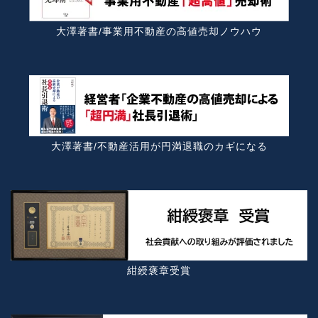
大澤著書/事業用不動産の高値売却ノウハウ
大澤著書/不動産活用が円満退職のカギになる
紺綬褒章受賞