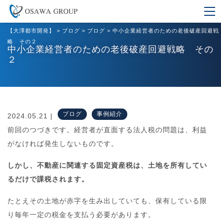
【大澤都市開発】
>
ブログ
>
ブログ
>
中小企業経営者のための老後破産回避戦
略 その２
中小企業経営者のための老後破産回避戦略 その
２
ブログ
事例紹介
2024.05.21 |
前回のつづきです。経営者が直面する法人税の問題は、利益
がなければ発生しないものです。
しかし、不動産に関連する固定資産税は、土地を所有してい
るだけで課税されます。
たとえその土地が赤字を生み出していても、保有している限
り毎年一定の税金を支払う必要があります。