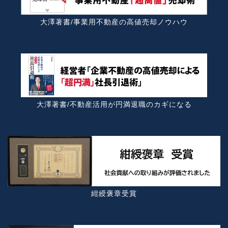
大澤著書/事業用不動産の高値売却ノウハウ
大澤著書/不動産活用が円満退職のカギになる
紺綬褒章受賞