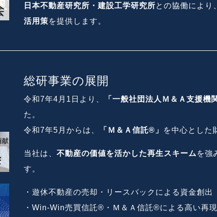
日本不動産研究所・建設工学研究所
との協働により
活用策
を提供します。
総研事業の展開
令和7年4月1日より、
「一般社団法人Ｍ＆Ａ支援機
た。
令和7年5月からは、
「Ｍ＆Ａ信託®」
を中心とした
当社は、
不動産の価値を活かした再生スキーム
を強
す。
・遊休不動産の売却・リースバックによる資金創出
・Win-Win売買信託®・Ｍ＆Ａ信託®による高い再