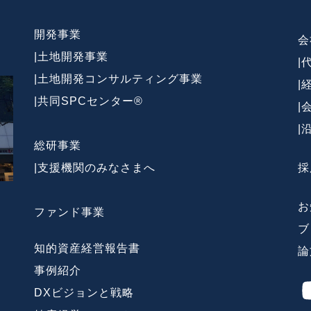
開発事業
会
|
土地開発事業
|
|
土地開発コンサルティング事業
|
|
共同SPCセンター®
|
|
総研事業
|
支援機関のみなさまへ
採
お
ファンド事業
ブ
知的資産経営報告書
論
事例紹介
DXビジョンと戦略