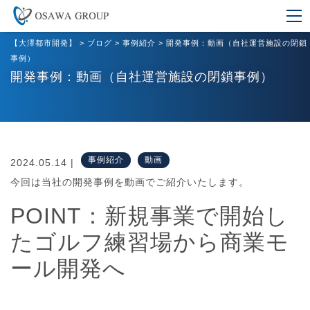
【大澤都市開発】
>
ブログ
>
事例紹介
>
開発事例：動画（自社運営施設の閉鎖
事例）
開発事例：動画（自社運営施設の閉鎖事例）
事例紹介
動画
2024.05.14 |
今回は当社の開発事例を動画でご紹介いたします。
POINT：新規事業で開始し
たゴルフ練習場から商業モ
ール開発へ