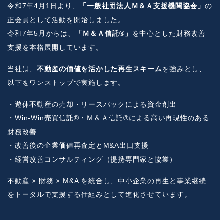
令和7年4月1日より、
「一般社団法人Ｍ＆Ａ支援機関協会」
の
正会員として活動を開始しました。
令和7年5月からは、
「Ｍ＆Ａ信託®」
を中心とした財務改善
支援を本格展開しています。
当社は、
不動産の価値を活かした再生スキーム
を強みとし、
以下をワンストップで実施します。
・遊休不動産の売却・リースバックによる資金創出
・Win-Win売買信託®・Ｍ＆Ａ信託®による高い再現性のある
財務改善
・改善後の企業価値再査定とM&A出口支援
・経営改善コンサルティング（提携専門家と協業）
不動産 × 財務 × M&A を統合し、中小企業の再生と事業継続
をトータルで支援する仕組みとして進化させています。