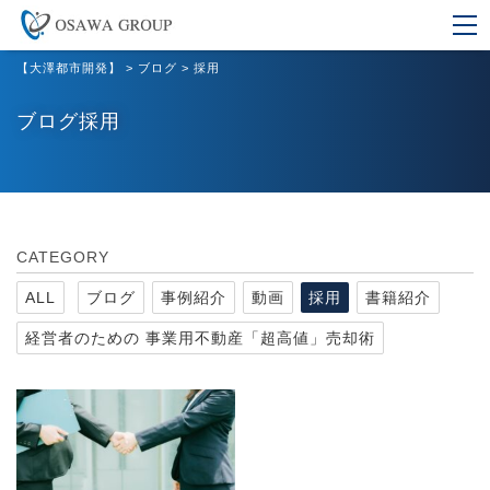
【大澤都市開発】
>
ブログ
>
採用
ブログ採用
CATEGORY
ALL
ブログ
事例紹介
動画
採用
書籍紹介
経営者のための 事業用不動産「超高値」売却術